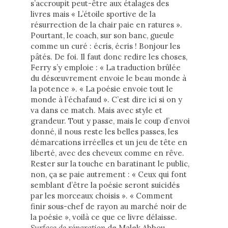
s’accroupit peut-être aux étalages des
livres mais « L’étoile sportive de la
résurrection de la chair paie en ratures ».
Pourtant, le coach, sur son banc, gueule
comme un curé : écris, écris ! Bonjour les
pâtés. De foi. Il faut donc redire les choses,
Ferry s’y emploie : « La traduction brûlée
du désœuvrement envoie le beau monde à
la potence ». « La poésie envoie tout le
monde à l’échafaud ». C’est dire ici si on y
va dans ce match. Mais avec style et
grandeur. Tout y passe, mais le coup d’envoi
donné, il nous reste les belles passes, les
démarcations irréelles et un jeu de tête en
liberté, avec des cheveux comme en rêve.
Rester sur la touche en baratinant le public,
non, ça se paie autrement : « Ceux qui font
semblant d’être la poésie seront suicidés
par les morceaux choisis ». « Comment
finir sous-chef de rayon au marché noir de
la poésie », voilà ce que ce livre délaisse.
Surface de réparation
de Malek Abbou